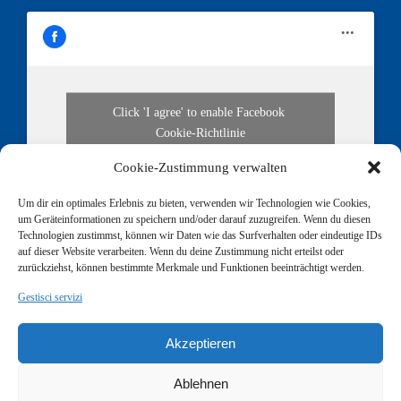
Click 'I agree' to enable Facebook
Cookie-Richtlinie
I agree
Cookie-Zustimmung verwalten
Um dir ein optimales Erlebnis zu bieten, verwenden wir Technologien wie Cookies,
um Geräteinformationen zu speichern und/oder darauf zuzugreifen. Wenn du diesen
Technologien zustimmst, können wir Daten wie das Surfverhalten oder eindeutige IDs
auf dieser Website verarbeiten. Wenn du deine Zustimmung nicht erteilst oder
zurückziehst, können bestimmte Merkmale und Funktionen beeinträchtigt werden.
Gestisci servizi
Akzeptieren
Copyright 2017 NockMED | All Rights Reserved |
Impressum
|
Ablehnen
Datenschutzerklärung
| Design:
Die ARGEntur