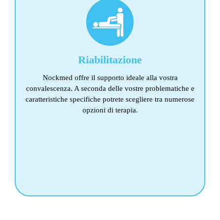
neurochirurgici
in caso di malattie degenerative o reumatiche
La nostra offerta terapeutica:
Riabilitazione
fisioterapia
ginnastica in acqua, trattamento individuale
Nockmed offre il supporto ideale alla vostra
terapie manuali
convalescenza. A seconda delle vostre problematiche e
massaggio classico
caratteristiche specifiche potrete scegliere tra numerose
linfodrenaggio
opzioni di terapia.
magnetoterapia
elettroterapia
terapia a ultrasuoni
Spineliner