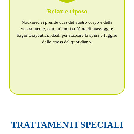
terapie con acqua termale
riflessologia plantare
Relax e riposo
massaggio Breuss
rilassamento progressivo muscolare di Jacobson
Nockmed si prende cura del vostro corpo e della
massaggi
vostra mente, con un’ampia offerta di massaggi e
bagni terapeutici, ideali per staccare la spina e fuggire
dallo stress del quotidiano.
TRATTAMENTI SPECIALI