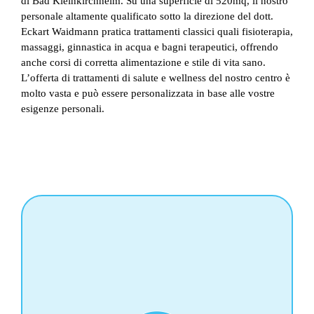
di Bad Kleinkirchheim. Su una superficie di 520mq, il nostro
personale altamente qualificato sotto la direzione del dott.
Eckart Waidmann pratica trattamenti classici quali fisioterapia,
massaggi, ginnastica in acqua e bagni terapeutici, offrendo
anche corsi di corretta alimentazione e stile di vita sano.
L’offerta di trattamenti di salute e wellness del nostro centro è
molto vasta e può essere personalizzata in base alle vostre
esigenze personali.
RIABILITAZIONE
post infortunio
dopo interventi ortopedici, traumatologici o