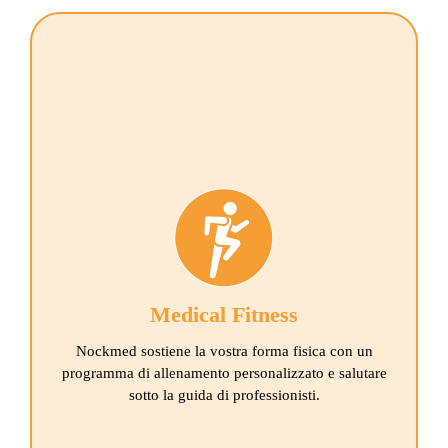
MEDICAL FITNESS
come prevenzione
in presenza di deficit di allenamento
per migliorare la forma fisica
La nostra offerta sportiva:
fisioterapia sportiva
Medical Fitness
allenamento terapeutico medicale (MTT)
terapia riabilitativa medicale (MAT)
Nockmed sostiene la vostra forma fisica con un
Nordic Walking terapeutico
programma di allenamento personalizzato e salutare
Aqua Nordic Walking
sotto la guida di professionisti.
Pilates
ginnastica per la colonna vertebrale e per