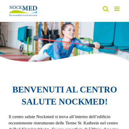
Skip
to
content
© gert_perauer
© gert_perauer
BENVENUTI AL CENTRO
SALUTE NOCKMED!
Il centro salute Nockmed si trova all’interno dell’edificio
recentemente ristrutturato delle Terme St. Kathrein nel centro