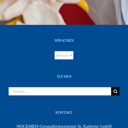
SPRACHEN
Sprachen
SUCHEN
Suche
nach:
KONTAKT
NOCKMED-Gesundheitszentrum St. Kathrein GmbH