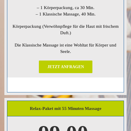
– 1 Körperpackung, ca 30 Min.
– 1 Klassische Massage, 40 Min.
Körperpackung (Verwöhnpflege für die Haut mit frischem
Duft.)
Die Klassische Massage ist eine Wohltat für Körper und
Seele.
JETZT ANFRAGEN
Relax-Paket mit 55 Minuten Massage