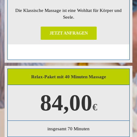
Die Klassische Massage ist eine Wohltat für Körper und
Seele.
JETZT ANFRAGEN
Relax-Paket mit 40 Minuten Massage
84,00
€
insgesamt 70 Minuten